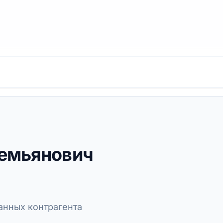
емьянович
нных контрагента