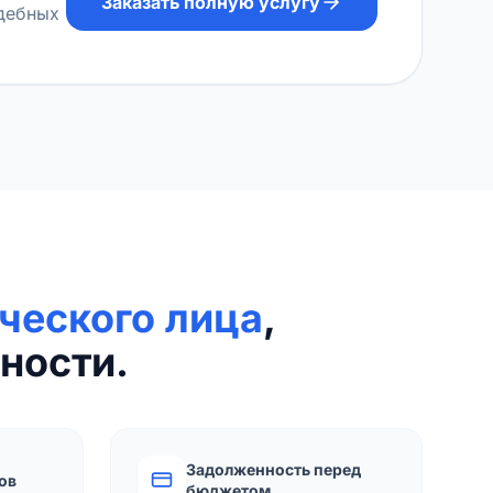
Заказать полную услугу
удебных
ческого лица
,
ности.
Задолженность перед
ов
бюджетом