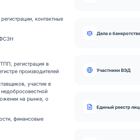
а регистрации, контактные
Дела о банкротств
 ФСЗН
лТПП, регистрация в
Участники ВЭД
егистре производителей
тавщиков, участие в
ы недобросовестной
ожении на рынке, о
Единый реестр лиц
ости, финансовые