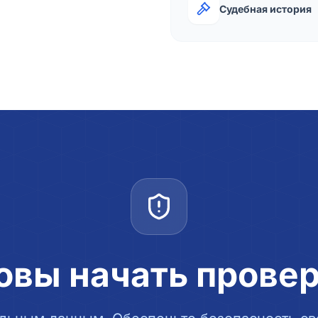
Судебная история
овы начать прове