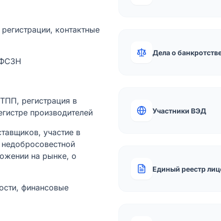
а регистрации, контактные
Дела о банкротств
 ФСЗН
лТПП, регистрация в
Участники ВЭД
егистре производителей
тавщиков, участие в
ы недобросовестной
ожении на рынке, о
Единый реестр лиц
ости, финансовые