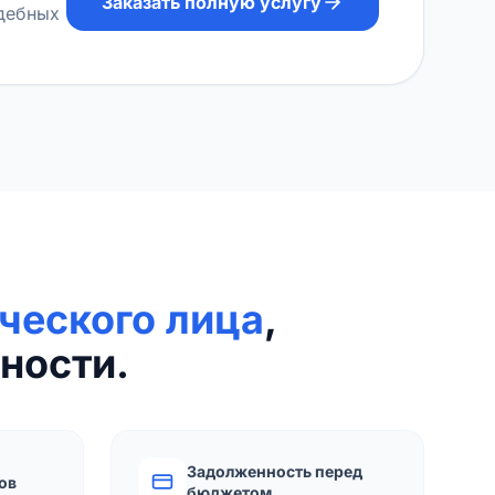
Заказать полную услугу
удебных
ческого лица
,
ности.
Задолженность перед
ов
бюджетом