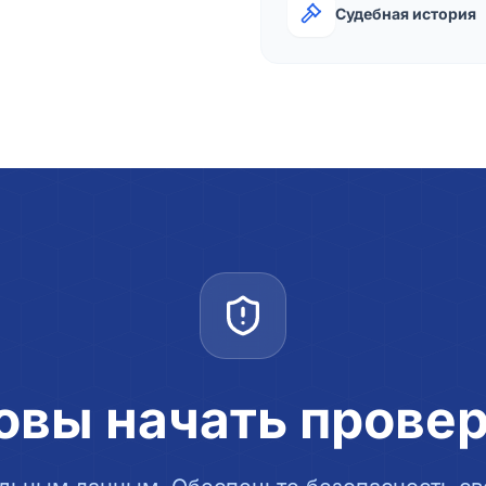
Судебная история
овы начать прове