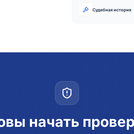
Судебная история
овы начать прове