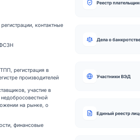
Реестр плательщик
а регистрации, контактные
Дела о банкротств
 ФСЗН
лТПП, регистрация в
Участники ВЭД
егистре производителей
тавщиков, участие в
ы недобросовестной
ожении на рынке, о
Единый реестр лиц
ости, финансовые