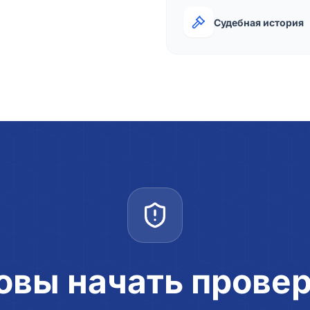
Судебная история
овы начать прове