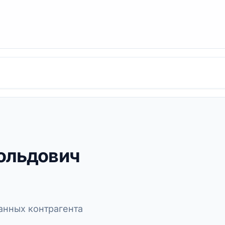
ольдович
нных контрагента