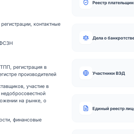
Реестр плательщик
а регистрации, контактные
Дела о банкротств
 ФСЗН
лТПП, регистрация в
Участники ВЭД
егистре производителей
тавщиков, участие в
ы недобросовестной
ожении на рынке, о
Единый реестр лиц
ости, финансовые