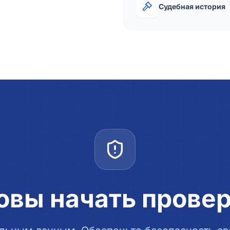
Судебная история
овы начать прове