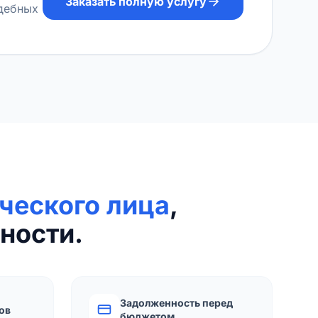
Заказать полную услугу
удебных
ческого лица
,
ности.
Задолженность перед
ов
бюджетом