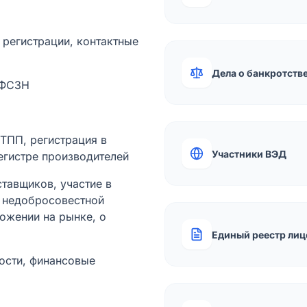
а регистрации, контактные
Дела о банкротств
 ФСЗН
лТПП, регистрация в
Участники ВЭД
егистре производителей
тавщиков, участие в
ы недобросовестной
ожении на рынке, о
Единый реестр лиц
ости, финансовые