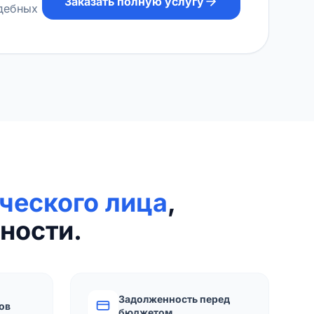
Заказать полную услугу
удебных
ческого лица
,
ности.
Задолженность перед
ов
бюджетом