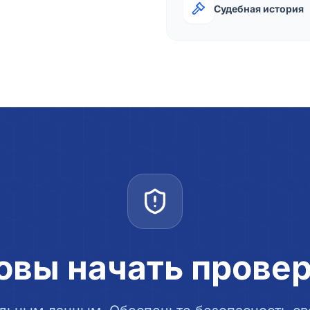
Судебная история
овы начать прове