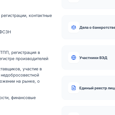
а регистрации, контактные
Дела о банкротств
 ФСЗН
лТПП, регистрация в
Участники ВЭД
егистре производителей
тавщиков, участие в
ы недобросовестной
ожении на рынке, о
Единый реестр лиц
ости, финансовые