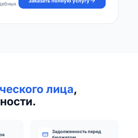
Заказать полную услугу
удебных
ческого лица
,
ности.
Задолженность перед
ов
бюджетом