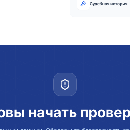
Судебная история
овы начать прове