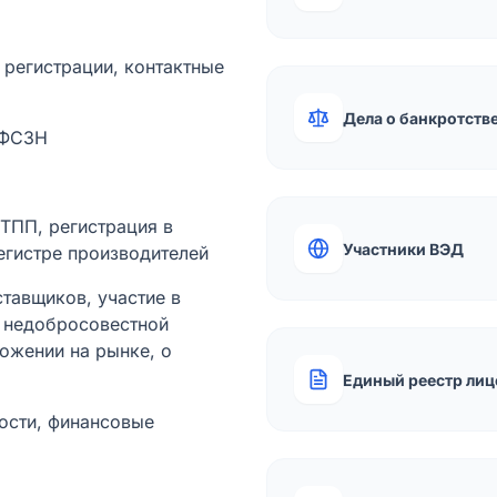
а регистрации, контактные
Дела о банкротств
 ФСЗН
лТПП, регистрация в
Участники ВЭД
егистре производителей
тавщиков, участие в
ы недобросовестной
ожении на рынке, о
Единый реестр лиц
ости, финансовые