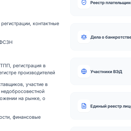
Реестр плательщик
а регистрации, контактные
Дела о банкротств
 ФСЗН
лТПП, регистрация в
Участники ВЭД
егистре производителей
тавщиков, участие в
ы недобросовестной
ожении на рынке, о
Единый реестр лиц
ости, финансовые