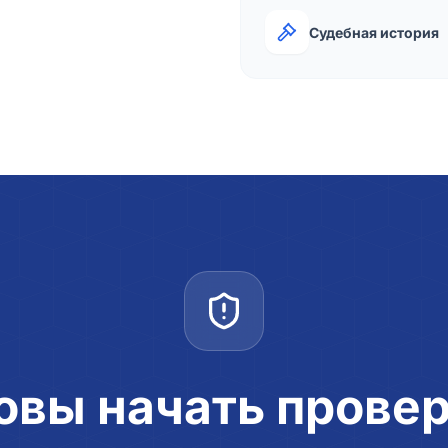
Судебная история
овы начать прове