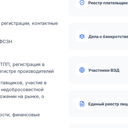
Реестр плательщик
а регистрации, контактные
Дела о банкротств
 ФСЗН
лТПП, регистрация в
Участники ВЭД
егистре производителей
тавщиков, участие в
ы недобросовестной
ожении на рынке, о
Единый реестр лиц
ости, финансовые