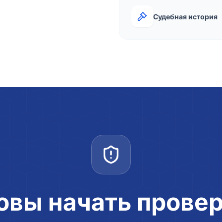
Судебная история
овы начать прове