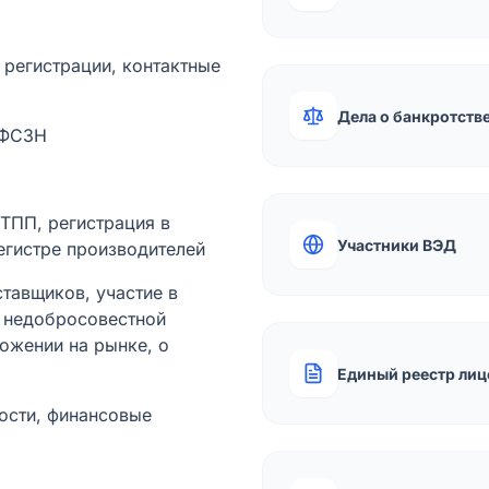
а регистрации, контактные
Дела о банкротств
 ФСЗН
лТПП, регистрация в
Участники ВЭД
егистре производителей
тавщиков, участие в
ы недобросовестной
ожении на рынке, о
Единый реестр лиц
ости, финансовые