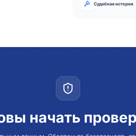
Судебная история
овы начать прове