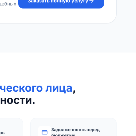
Заказать полную услугу
удебных
ческого лица
,
ности.
Задолженность перед
ов
бюджетом