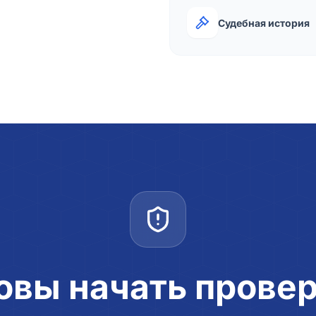
Судебная история
овы начать прове