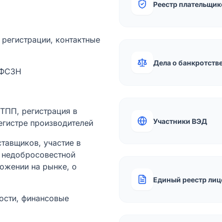
Реестр плательщик
а регистрации, контактные
Дела о банкротств
 ФСЗН
лТПП, регистрация в
Участники ВЭД
егистре производителей
тавщиков, участие в
ы недобросовестной
ожении на рынке, о
Единый реестр лиц
ости, финансовые