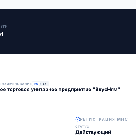
ЛУГИ
01
Е НАИМЕНОВАНИЕ
RU
/
BY
ое торговое унитарное предприятие "ВкусНям"
РЕГИСТРАЦИЯ МНС
СТАТУС
Действующий