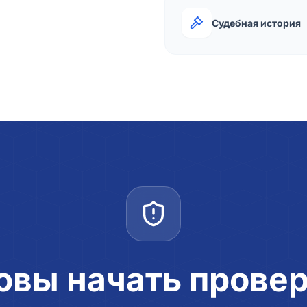
Судебная история
овы начать прове