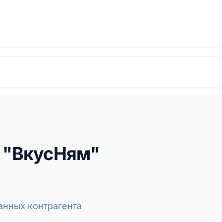
 "ВкусНям"
нных контрагента