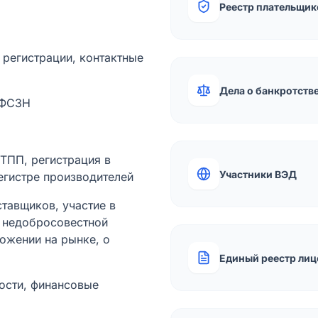
Реестр плательщик
а регистрации, контактные
Дела о банкротств
 ФСЗН
лТПП, регистрация в
Участники ВЭД
егистре производителей
тавщиков, участие в
ы недобросовестной
ожении на рынке, о
Единый реестр лиц
ости, финансовые