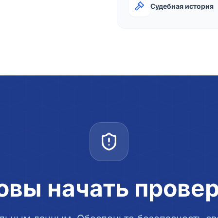
Судебная история
овы начать прове