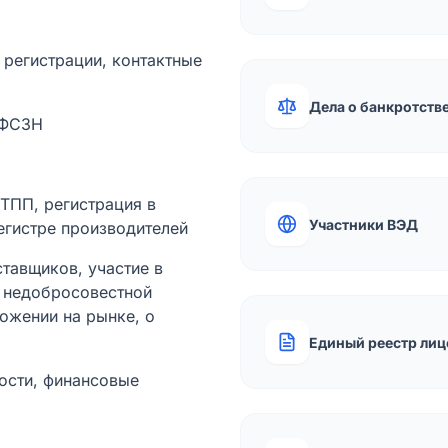
а регистрации, контактные
Дела о банкротств
 ФСЗН
лТПП, регистрация в
Участники ВЭД
егистре производителей
тавщиков, участие в
ы недобросовестной
ожении на рынке, о
Единый реестр лиц
ости, финансовые