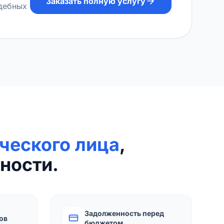
Заказать полную услугу
удебных
ческого лица
,
ности.
Задолженность перед
ов
бюджетом