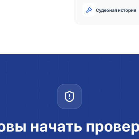
Судебная история
овы начать прове