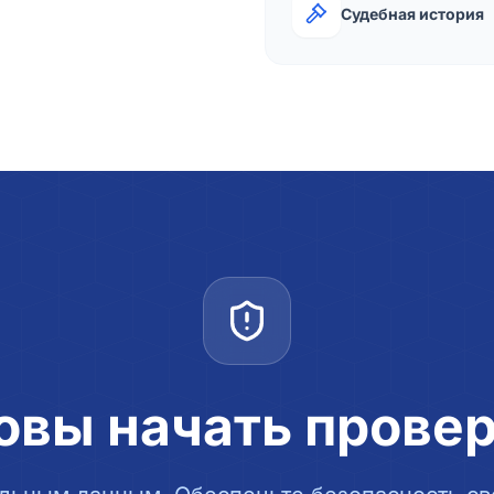
Судебная история
овы начать прове