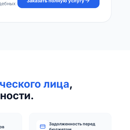
Заказать полную услугу
удебных
ческого лица
,
ности.
Задолженность перед
ов
бюджетом