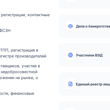
а регистрации, контактные
Дела о банкротств
 ФСЗН
лТПП, регистрация в
Участники ВЭД
егистре производителей
тавщиков, участие в
ы недобросовестной
ожении на рынке, о
Единый реестр лиц
ости, финансовые