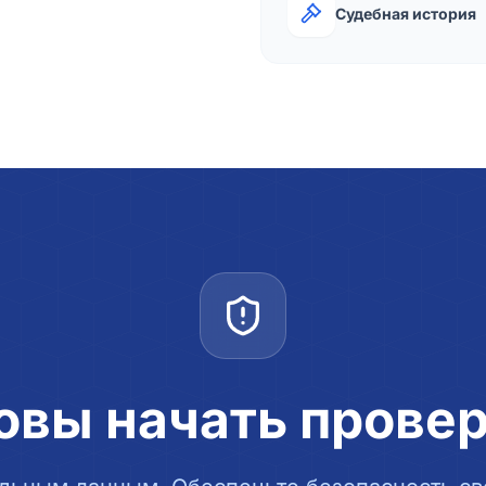
Судебная история
овы начать прове