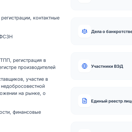
а регистрации, контактные
Дела о банкротств
 ФСЗН
лТПП, регистрация в
Участники ВЭД
егистре производителей
тавщиков, участие в
ы недобросовестной
ожении на рынке, о
Единый реестр лиц
ости, финансовые