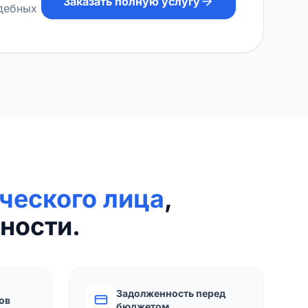
Заказать полную услугу
удебных
ческого лица
,
ности.
Задолженность перед
ов
бюджетом