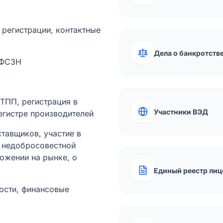
а регистрации, контактные
Дела о банкротств
 ФСЗН
лТПП, регистрация в
Участники ВЭД
егистре производителей
тавщиков, участие в
ы недобросовестной
ожении на рынке, о
Единый реестр лиц
ости, финансовые