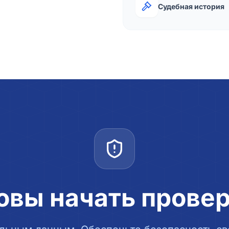
Судебная история
овы начать прове