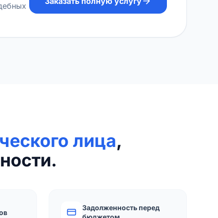
Заказать полную услугу
удебных
ческого лица
,
ности.
Задолженность перед
ов
бюджетом