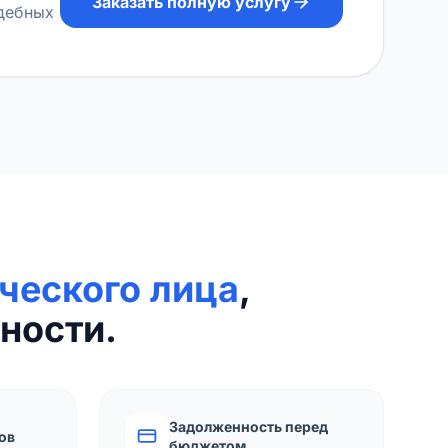
Заказать полную услугу
удебных
ческого лица
,
ности.
Задолженность перед
ов
бюджетом