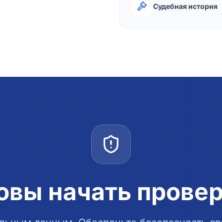
Судебная история
овы начать прове