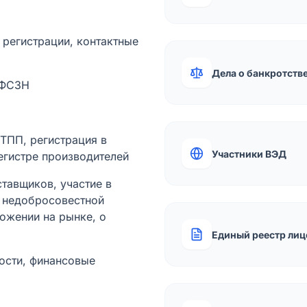
а регистрации, контактные
Дела о банкротств
 ФСЗН
лТПП, регистрация в
Участники ВЭД
егистре производителей
тавщиков, участие в
ы недобросовестной
ожении на рынке, о
Единый реестр лиц
ости, финансовые