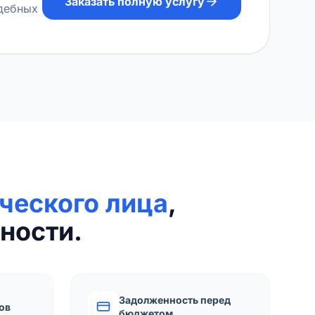
Заказать полную услугу
удебных
ческого лица
,
ности.
Задолженность перед
ов
бюджетом