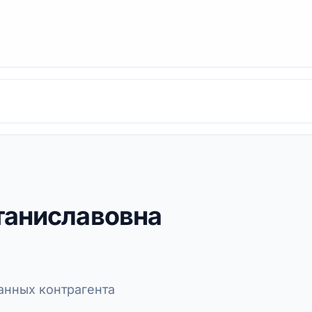
таниславовна
нных контрагента