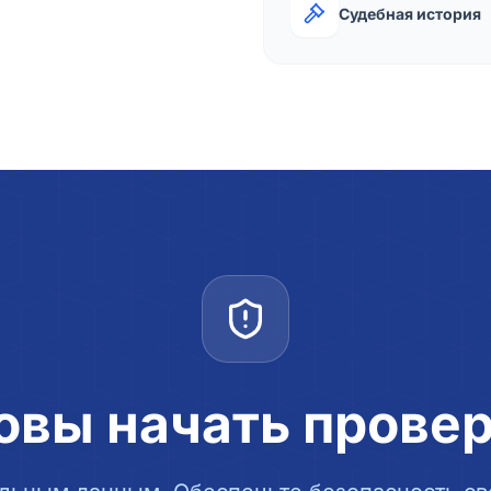
Судебная история
овы начать прове