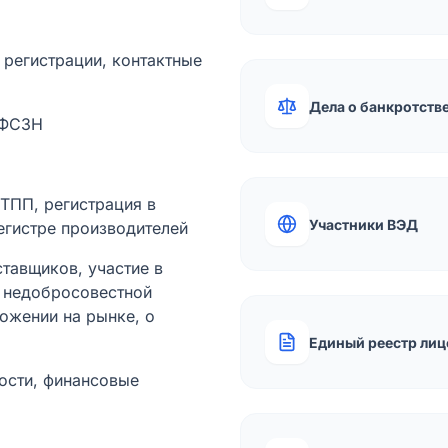
а регистрации, контактные
Дела о банкротств
 ФСЗН
лТПП, регистрация в
Участники ВЭД
егистре производителей
тавщиков, участие в
ы недобросовестной
ожении на рынке, о
Единый реестр лиц
ости, финансовые