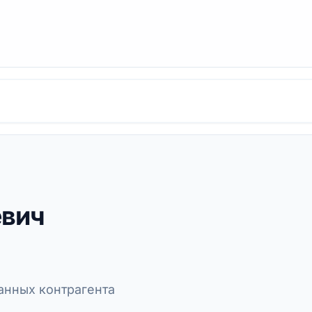
евич
нных контрагента