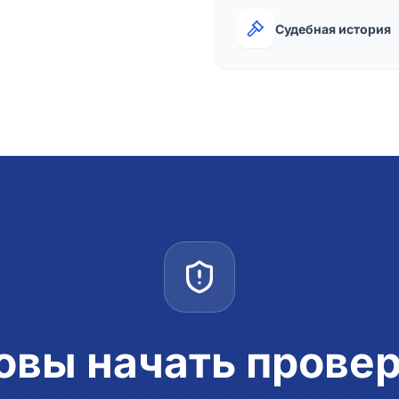
Судебная история
овы начать прове