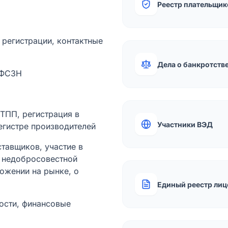
Реестр плательщик
а регистрации, контактные
Дела о банкротств
 ФСЗН
лТПП, регистрация в
Участники ВЭД
егистре производителей
тавщиков, участие в
ы недобросовестной
ожении на рынке, о
Единый реестр лиц
ости, финансовые