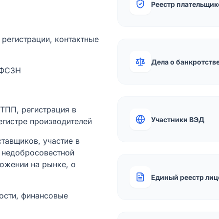
Реестр плательщик
а регистрации, контактные
Дела о банкротств
 ФСЗН
лТПП, регистрация в
Участники ВЭД
егистре производителей
тавщиков, участие в
ы недобросовестной
ожении на рынке, о
Единый реестр лиц
ости, финансовые