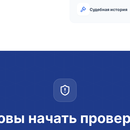
Судебная история
овы начать прове