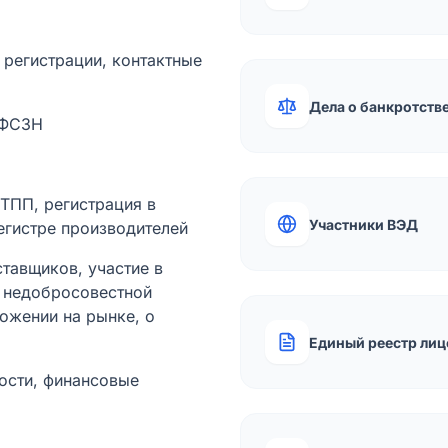
а регистрации, контактные
Дела о банкротств
 ФСЗН
лТПП, регистрация в
Участники ВЭД
егистре производителей
тавщиков, участие в
ы недобросовестной
ожении на рынке, о
Единый реестр лиц
ости, финансовые