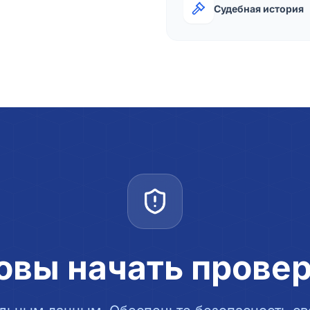
Судебная история
овы начать прове