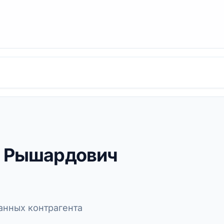
р Рышардович
нных контрагента