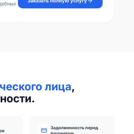
Заказать полную услугу
удебных
ческого лица
,
ности.
Задолженность перед
ов
бюджетом