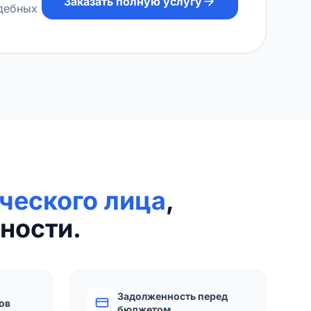
Заказать полную услугу
удебных
ческого лица
,
ности.
Задолженность перед
ов
бюджетом