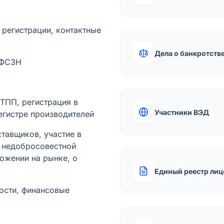
а регистрации, контактные
Дела о банкротств
 ФСЗН
лТПП, регистрация в
Участники ВЭД
егистре производителей
тавщиков, участие в
ы недобросовестной
ожении на рынке, о
Единый реестр лиц
ости, финансовые