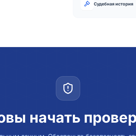
Судебная история
овы начать прове