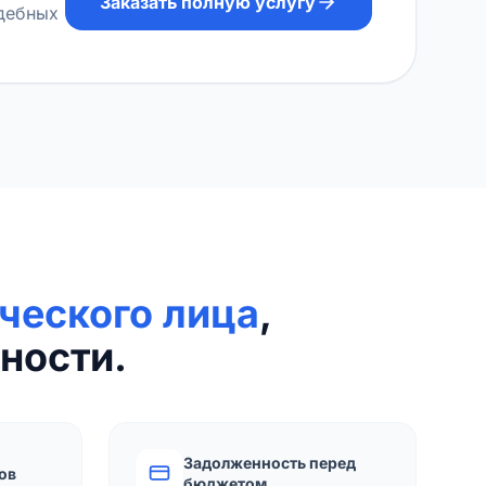
Заказать полную услугу
удебных
ческого лица
,
ности.
Задолженность перед
ов
бюджетом