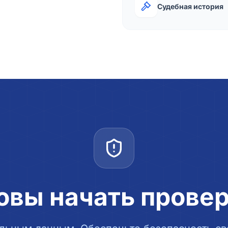
Судебная история
овы начать прове