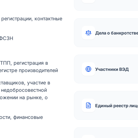
а регистрации, контактные
Дела о банкротств
 ФСЗН
лТПП, регистрация в
Участники ВЭД
егистре производителей
тавщиков, участие в
ы недобросовестной
ожении на рынке, о
Единый реестр лиц
ости, финансовые