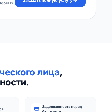
Заказать полную услугу
удебных
ческого лица
,
ности.
Задолженность перед
ов
бюджетом