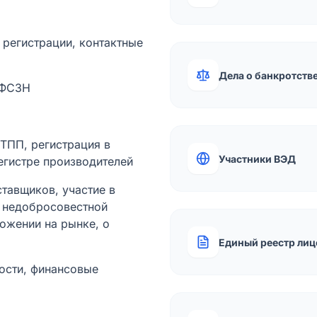
а регистрации, контактные
Дела о банкротств
 ФСЗН
лТПП, регистрация в
Участники ВЭД
егистре производителей
тавщиков, участие в
ы недобросовестной
ожении на рынке, о
Единый реестр лиц
ости, финансовые