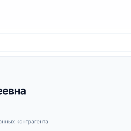
еевна
нных контрагента