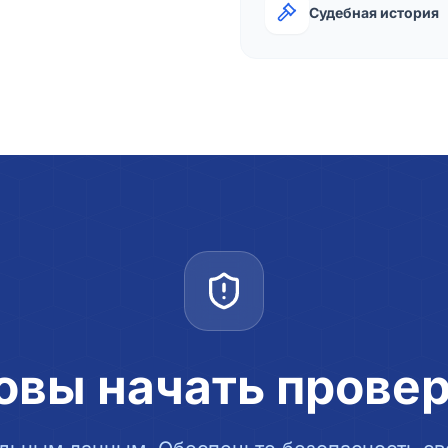
Судебная история
овы начать прове