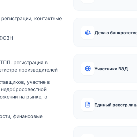
а регистрации, контактные
Дела о банкротств
 ФСЗН
лТПП, регистрация в
Участники ВЭД
егистре производителей
тавщиков, участие в
ы недобросовестной
ожении на рынке, о
Единый реестр лиц
ости, финансовые