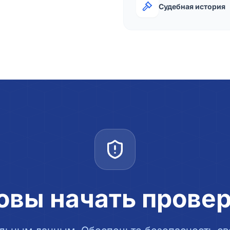
Судебная история
овы начать прове