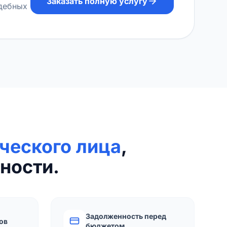
Заказать полную услугу
удебных
ческого лица
,
ности.
Задолженность перед
ов
бюджетом