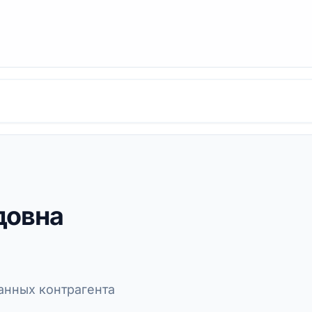
довна
нных контрагента