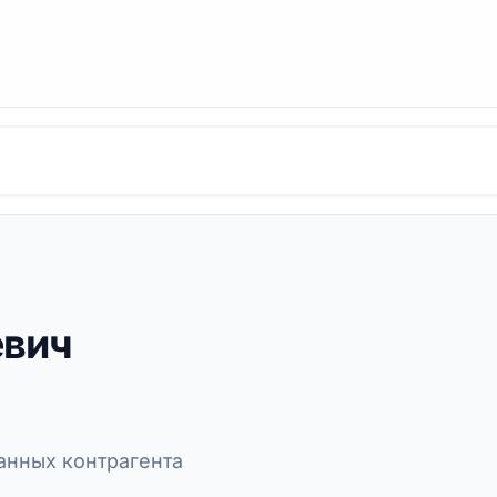
евич
нных контрагента