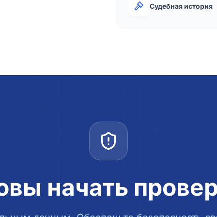
Судебная история
овы начать прове