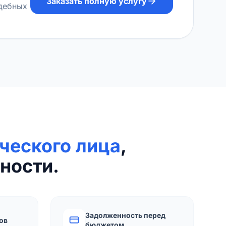
Заказать полную услугу
удебных
ческого лица
,
ности.
Задолженность перед
ов
бюджетом