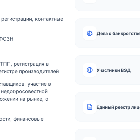
а регистрации, контактные
Дела о банкротств
 ФСЗН
лТПП, регистрация в
Участники ВЭД
егистре производителей
тавщиков, участие в
ы недобросовестной
ожении на рынке, о
Единый реестр лиц
ости, финансовые