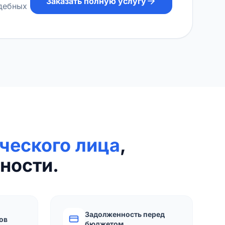
Заказать полную услугу
удебных
ческого лица
,
ности.
Задолженность перед
ов
бюджетом