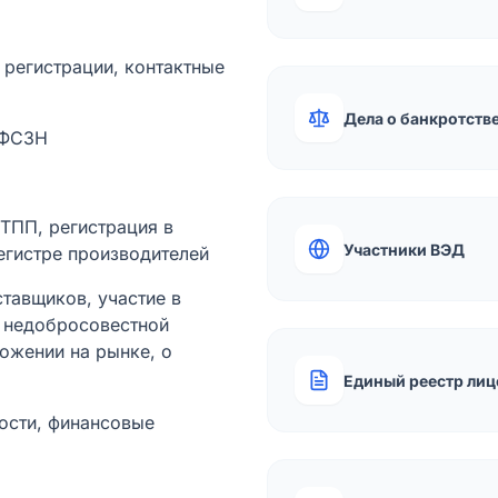
а регистрации, контактные
Дела о банкротств
 ФСЗН
лТПП, регистрация в
Участники ВЭД
егистре производителей
тавщиков, участие в
ы недобросовестной
ожении на рынке, о
Единый реестр лиц
ости, финансовые