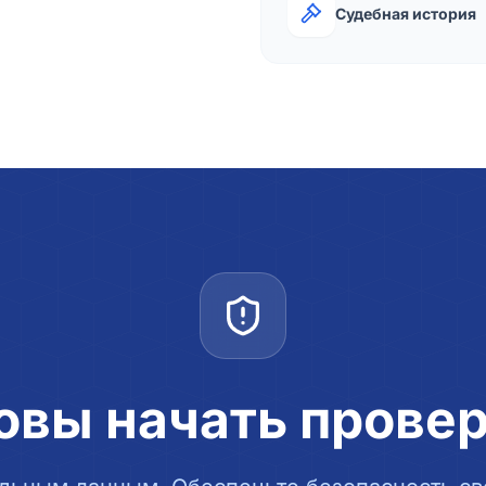
Судебная история
овы начать прове