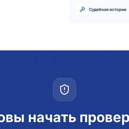
Судебная история
овы начать прове