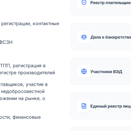
Реестр плательщик
а регистрации, контактные
Дела о банкротств
 ФСЗН
лТПП, регистрация в
Участники ВЭД
егистре производителей
тавщиков, участие в
ы недобросовестной
ожении на рынке, о
Единый реестр лиц
ости, финансовые