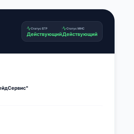
Статус ЕГР
Статус МНС
Действующий
Действующий
рейдСервис"