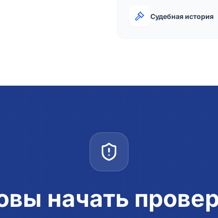
Судебная история
овы начать прове