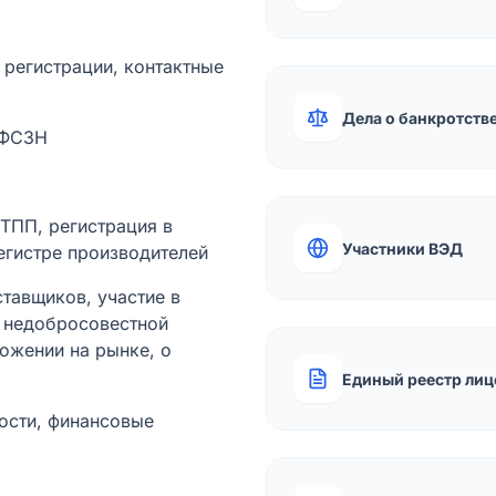
а регистрации, контактные
Дела о банкротств
 ФСЗН
лТПП, регистрация в
Участники ВЭД
егистре производителей
тавщиков, участие в
ы недобросовестной
ожении на рынке, о
Единый реестр лиц
ости, финансовые