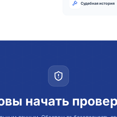
Судебная история
овы начать прове