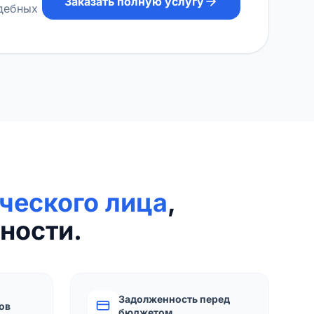
Заказать полную услугу
удебных
ческого лица
,
ности.
Задолженность перед
ов
бюджетом