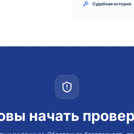
Судебная история
овы начать прове