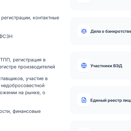
а регистрации, контактные
Дела о банкротств
 ФСЗН
лТПП, регистрация в
Участники ВЭД
егистре производителей
тавщиков, участие в
ы недобросовестной
ожении на рынке, о
Единый реестр лиц
ости, финансовые