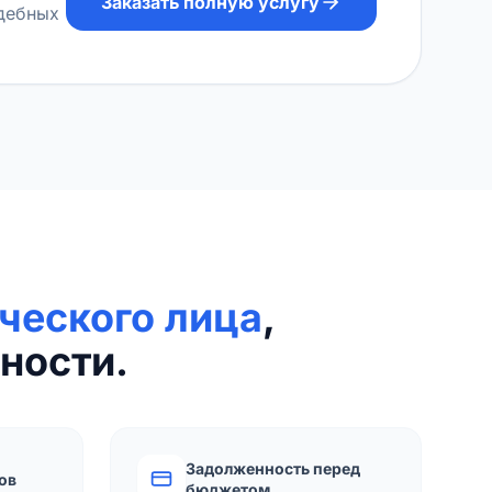
Заказать полную услугу
удебных
ческого лица
,
ности.
Задолженность перед
ов
бюджетом