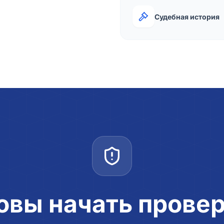
Судебная история
овы начать прове