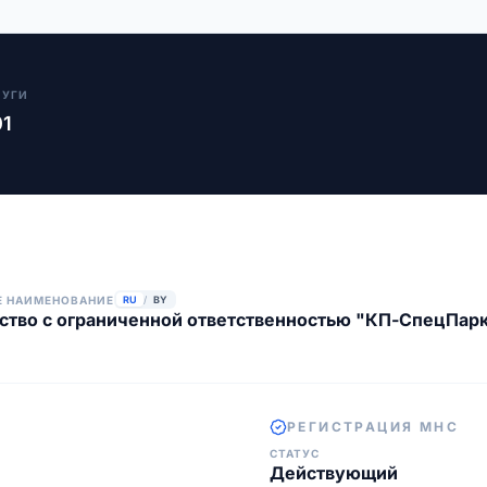
ЛУГИ
01
Е НАИМЕНОВАНИЕ
RU
/
BY
тво с ограниченной ответственностью "КП-СпецПар
РЕГИСТРАЦИЯ МНС
СТАТУС
Действующий