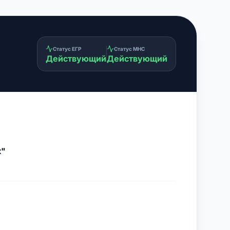
Статус ЕГР
Статус МНС
Действующий
Действующий
к"