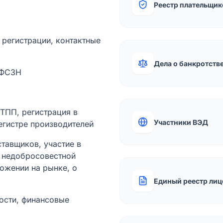
Реестр плательщик
а регистрации, контактные
Дела о банкротств
 ФСЗН
лТПП, регистрация в
Участники ВЭД
егистре производителей
тавщиков, участие в
ы недобросовестной
ожении на рынке, о
Единый реестр лиц
ости, финансовые