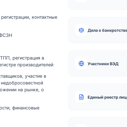
а регистрации, контактные
Дела о банкротств
 ФСЗН
лТПП, регистрация в
Участники ВЭД
егистре производителей
тавщиков, участие в
ы недобросовестной
ожении на рынке, о
Единый реестр лиц
ости, финансовые