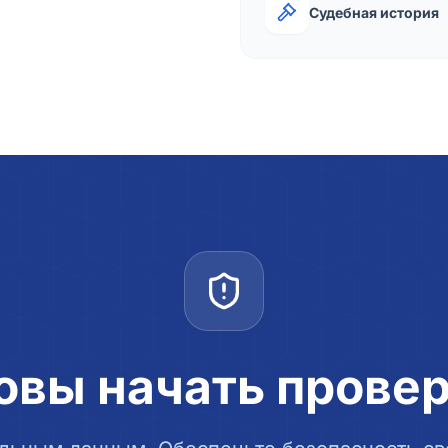
Судебная история
овы начать прове