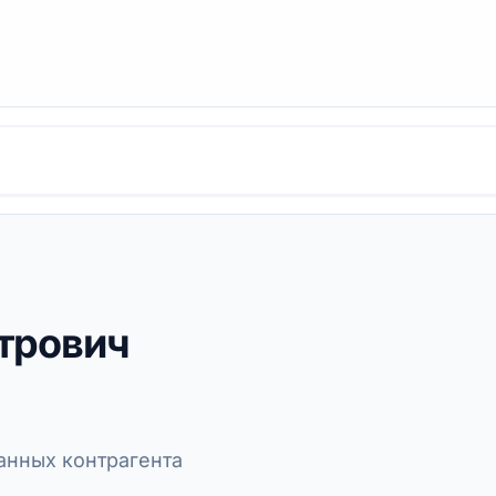
трович
нных контрагента