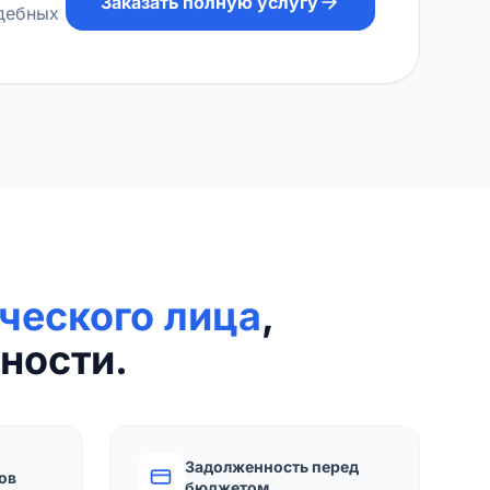
Заказать полную услугу
удебных
ческого лица
,
ности.
Задолженность перед
ов
бюджетом