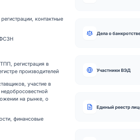
а регистрации, контактные
Дела о банкротств
 ФСЗН
лТПП, регистрация в
Участники ВЭД
егистре производителей
тавщиков, участие в
ы недобросовестной
ожении на рынке, о
Единый реестр лиц
ости, финансовые