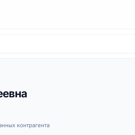
еевна
нных контрагента