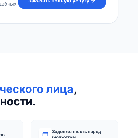
Заказать полную услугу
удебных
ческого лица
,
ности.
Задолженность перед
ов
бюджетом