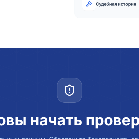
Судебная история
овы начать прове