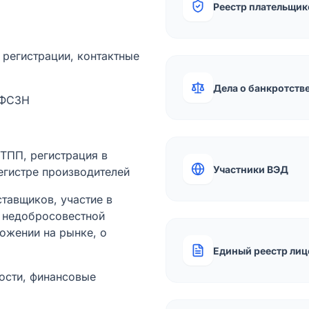
Реестр плательщик
а регистрации, контактные
Дела о банкротств
 ФСЗН
лТПП, регистрация в
Участники ВЭД
егистре производителей
тавщиков, участие в
ы недобросовестной
ожении на рынке, о
Единый реестр лиц
ости, финансовые