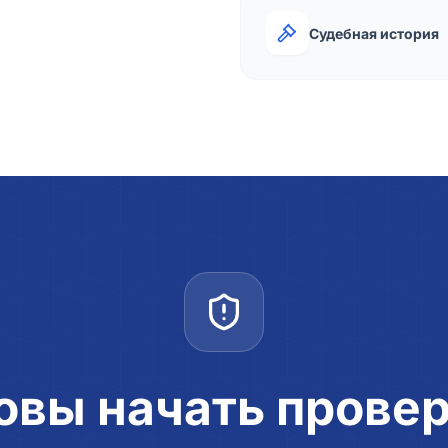
Судебная история
овы начать прове