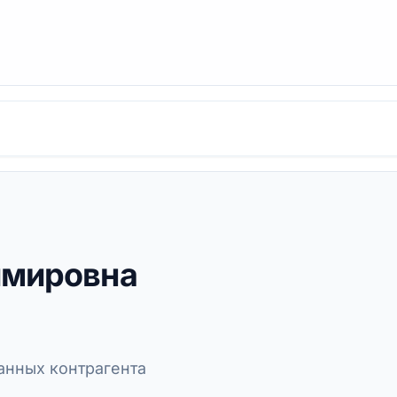
имировна
нных контрагента