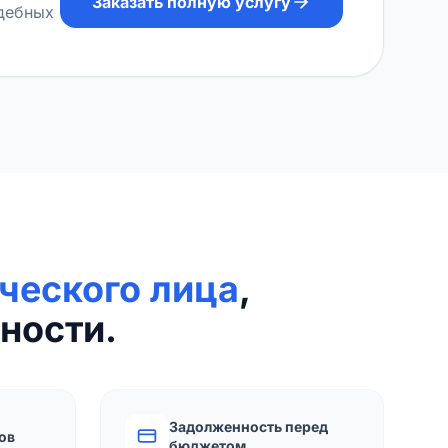
Заказать полную услугу
удебных
ческого лица
,
ности.
Задолженность перед
ов
бюджетом