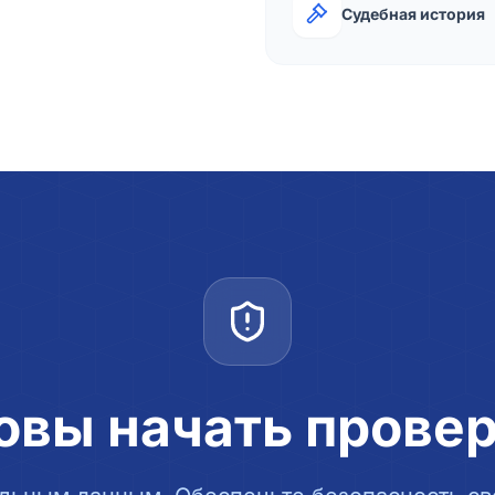
Судебная история
овы начать прове