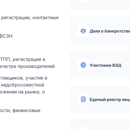
а регистрации, контактные
Дела о банкротств
 ФСЗН
лТПП, регистрация в
Участники ВЭД
егистре производителей
тавщиков, участие в
ы недобросовестной
ожении на рынке, о
Единый реестр лиц
ости, финансовые