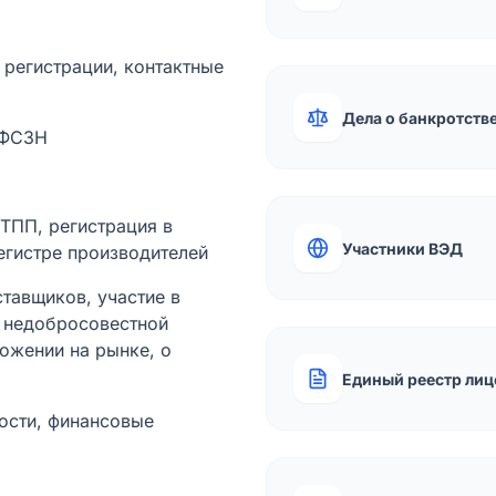
а регистрации, контактные
Дела о банкротств
 ФСЗН
лТПП, регистрация в
Участники ВЭД
егистре производителей
тавщиков, участие в
ы недобросовестной
ожении на рынке, о
Единый реестр лиц
ости, финансовые