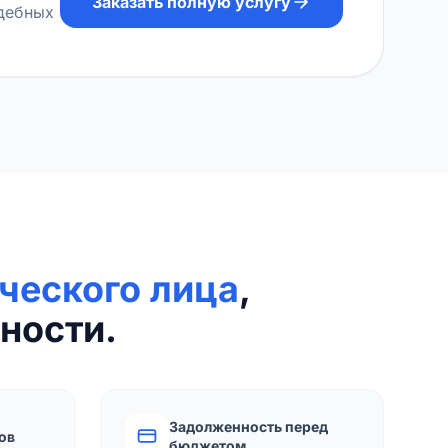
Заказать полную услугу
удебных
ческого лица
,
ности.
Задолженность перед
ов
бюджетом