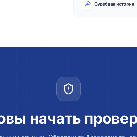
Судебная история
овы начать прове