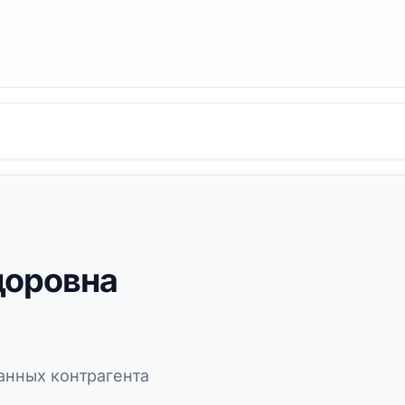
доровна
нных контрагента