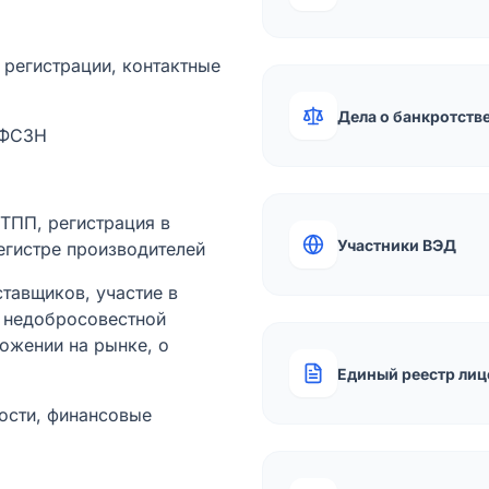
а регистрации, контактные
Дела о банкротств
 ФСЗН
лТПП, регистрация в
Участники ВЭД
егистре производителей
тавщиков, участие в
ы недобросовестной
ожении на рынке, о
Единый реестр лиц
ости, финансовые