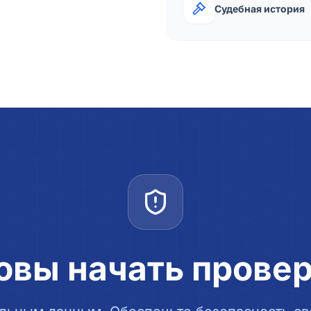
Судебная история
овы начать прове