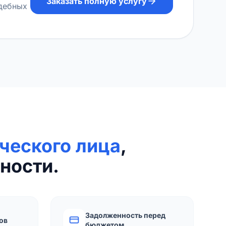
Заказать полную услугу
удебных
ческого лица
,
ности.
Задолженность перед
ов
бюджетом