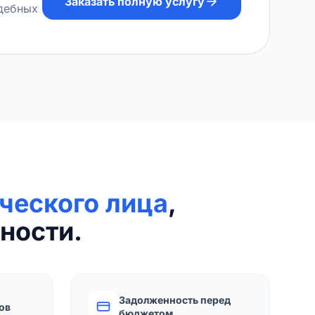
Заказать полную услугу
удебных
ческого лица
,
ности.
Задолженность перед
ов
бюджетом