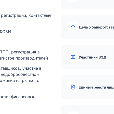
а регистрации, контактные
Дела о банкротств
 ФСЗН
лТПП, регистрация в
Участники ВЭД
егистре производителей
тавщиков, участие в
ы недобросовестной
ожении на рынке, о
Единый реестр лиц
ости, финансовые