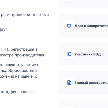
а регистрации, контактные
Дела о банкротств
 ФСЗН
лТПП, регистрация в
Участники ВЭД
егистре производителей
тавщиков, участие в
ы недобросовестной
ожении на рынке, о
Единый реестр лиц
ости, финансовые