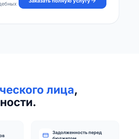
Заказать полную услугу
удебных
ческого лица
,
ности.
Задолженность перед
ов
бюджетом