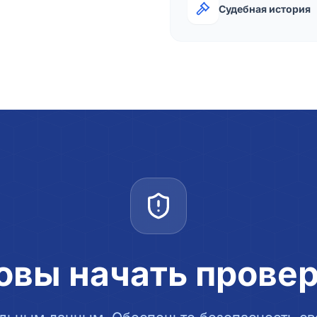
Судебная история
овы начать прове